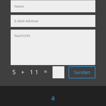
=
5 + 11
Senden